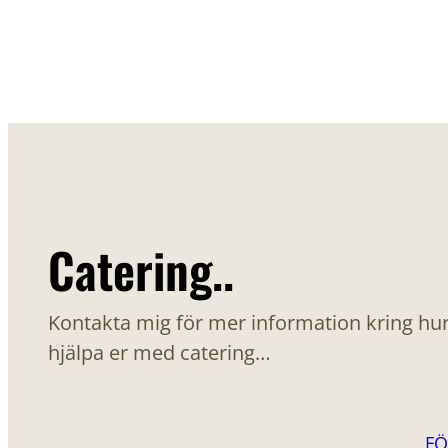
Hoppa
till
innehåll
Catering..
Kontakta mig för mer information kring hur
hjälpa er med catering…
FÖ