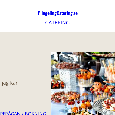
PlingelingCatering.se
CATERING
 jag kan
RFRÅGAN / BOKNING